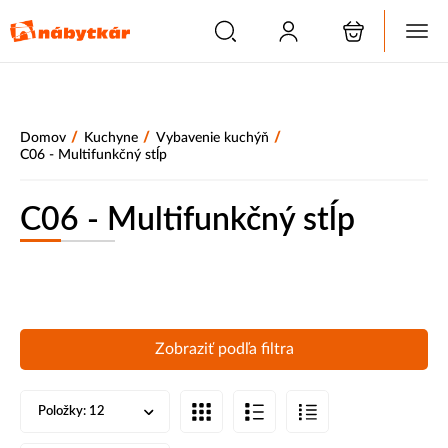
/
/
/
Domov
Kuchyne
Vybavenie kuchýň
C06 - Multifunkčný stĺp
C06 - Multifunkčný stĺp
Zobraziť podľa filtra
Položky:
12