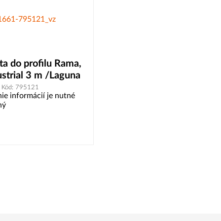
šta do profilu Rama,
ustrial 3 m /Laguna
Kód: 795121
ie informácií je nutné
ný