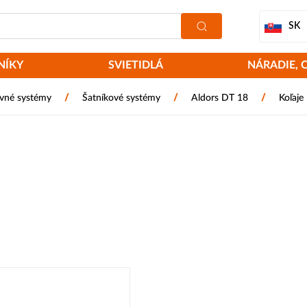
SK
NÍKY
SVIETIDLÁ
NÁRADIE, 
/
/
/
vné systémy
Šatníkové systémy
Aldors DT 18
Koľaje