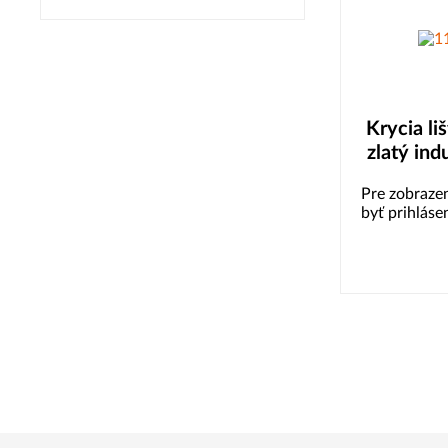
Krycia li
zlatý ind
Pre zobrazen
byť prihláse