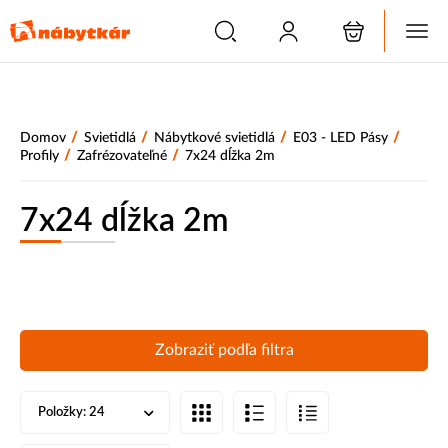
/
/
/
/
Domov
Svietidlá
Nábytkové svietidlá
E03 - LED Pásy
/
/
Profily
Zafrézovateľné
7x24 dĺžka 2m
7x24 dĺžka 2m
Zobraziť podľa filtra
Položky:
24