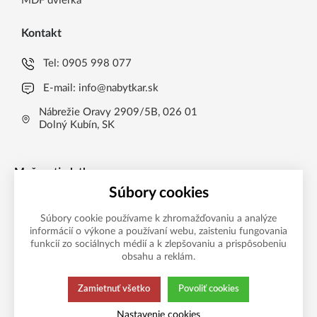
MDF dvierka
Kontakt
Tel:
0905 998 077
E-mail:
info@nabytkar.sk
Nábrežie Oravy 2909/5B, 026 01
Dolný Kubín, SK
Možnosti platby
Súbory cookies
Súbory cookie používame k zhromažďovaniu a analýze
informácií o výkone a používaní webu, zaisteniu fungovania
funkcií zo sociálnych médií a k zlepšovaniu a prispôsobeniu
obsahu a reklám.
Zamietnuť všetko
Povoliť cookies
Táto stránka používa súbory cookies.
Zásady ochrany
Nastavenie cookies