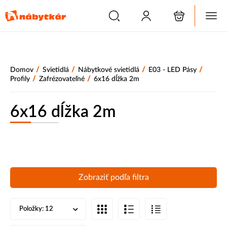
/
/
/
/
Domov
Svietidlá
Nábytkové svietidlá
E03 - LED Pásy
/
/
Profily
Zafrézovateľné
6x16 dĺžka 2m
6x16 dĺžka 2m
Zobraziť podľa filtra
Položky:
12