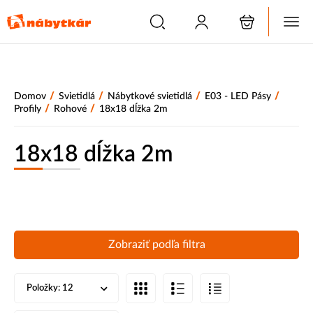
/
/
/
/
Domov
Svietidlá
Nábytkové svietidlá
E03 - LED Pásy
/
/
Profily
Rohové
18x18 dĺžka 2m
18x18 dĺžka 2m
Zobraziť podľa filtra
Položky:
12