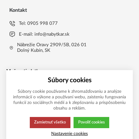
Kontakt
Tel:
0905 998 077
E-mail:
info@nabytkar.sk
Nábrežie Oravy 2909/5B, 026 01
Dolný Kubín, SK
Možnosti platby
Súbory cookies
Súbory cookie používame k zhromažďovaniu a analýze
informácií o výkone a používaní webu, zaisteniu fungovania
funkcií zo sociálnych médií a k zlepšovaniu a prispôsobeniu
obsahu a reklám.
Zamietnuť všetko
Povoliť cookies
Táto stránka používa súbory cookies.
Zásady ochrany
Nastavenie cookies
Kliknite pre viac informácií.
osobných údajov