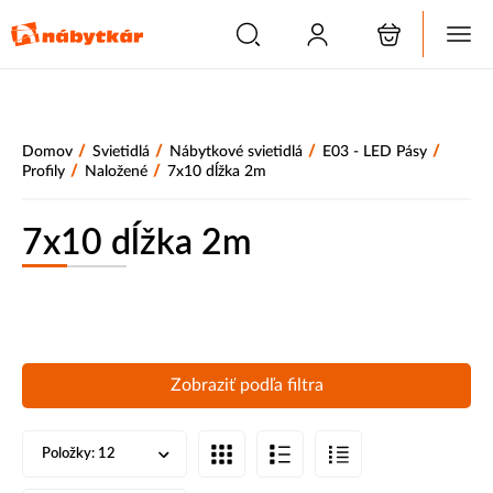
/
/
/
/
Domov
Svietidlá
Nábytkové svietidlá
E03 - LED Pásy
/
/
Profily
Naložené
7x10 dĺžka 2m
7x10 dĺžka 2m
Zobraziť podľa filtra
Položky:
12