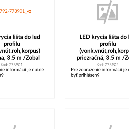
ycia lišta do led
LED krycia lišta do 
profilu
profilu
vnút,roh,korpus)
(vonk,vnút,roh,korp
a, 3.5 m /Zobal
priezračná, 3.5 m /Z
Kód: 778901
Kód: 778902
ie informácií je nutné
Pre zobrazenie informácií je
ný
byť prihlásený