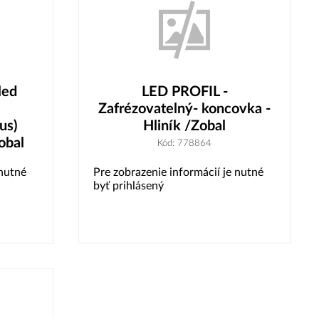
led
LED PROFIL -
Zafrézovatelný- koncovka -
us)
Hliník /Zobal
obal
Kód: 778864
 nutné
Pre zobrazenie informácií je nutné
byť prihlásený