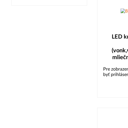
LED kr
(vonk,
mliečn
Pre zobrazen
byť prihláse