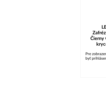
L
Zafréz
Čierny 
kryce
Pre zobrazen
byť prihláse