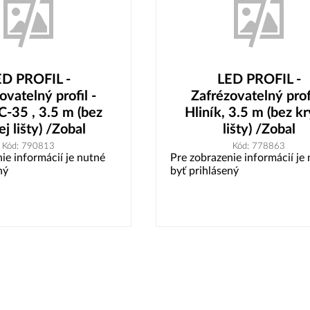
ED PROFIL -
LED PROFIL -
ovatelný profil -
Zafrézovatelný profi
C-35 , 3.5 m (bez
Hliník, 3.5 m (bez kr
j lišty) /Zobal
lišty) /Zobal
Kód: 790813
Kód: 778863
ie informácií je nutné
Pre zobrazenie informácií je
ný
byť prihlásený