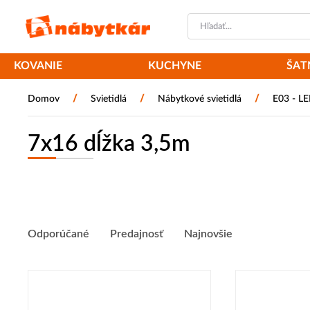
KOVANIE
KUCHYNE
ŠAT
/
/
/
Domov
Svietidlá
Nábytkové svietidlá
E03 - L
7x16 dĺžka 3,5m
Odporúčané
Predajnosť
Najnovšie