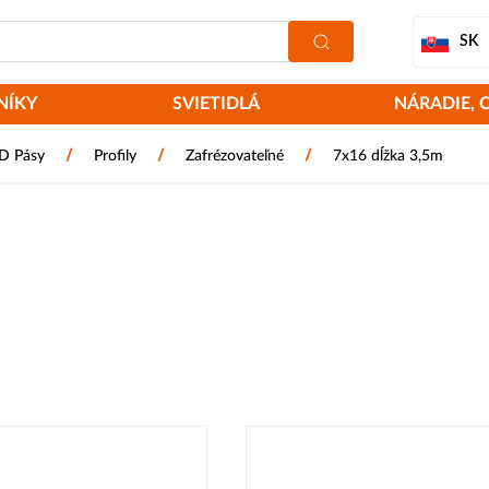
SK
NÍKY
SVIETIDLÁ
NÁRADIE, 
/
/
/
ED Pásy
Profily
Zafrézovateľné
7x16 dĺžka 3,5m