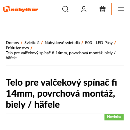
/
/
/
/
Domov
Svietidlá
Nábytkové svietidlá
E03 - LED Pásy
/
Príslušenstvo
Telo pre valčekový spínač fi 14mm, povrchová montáž, biely /
häfele
Telo pre valčekový spínač fi
14mm, povrchová montáž,
biely / häfele
Novinka