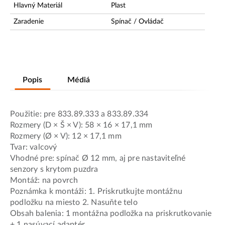
Hlavný Materiál
Plast
Zaradenie
Spínač / Ovládač
Popis
Médiá
Použitie: pre 833.89.333 a 833.89.334
Rozmery (D × Š × V): 58 × 16 × 17,1 mm
Rozmery (Ø × V): 12 × 17,1 mm
Tvar: valcový
Vhodné pre: spínač Ø 12 mm, aj pre nastaviteľné
senzory s krytom puzdra
Montáž: na povrch
Poznámka k montáži: 1. Priskrutkujte montážnu
podložku na miesto 2. Nasuňte telo
Obsah balenia: 1 montážna podložka na priskrutkovanie
+ 1 nasúvací adaptér