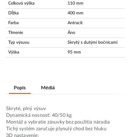
Celková výška
110
mm
Dĺžka
400
mm
Farba
Antracit
Tlmenie
Áno
Typ výsuvu
Skrytý s dutými bočnicami
Výška
95
mm
Popis
Médiá
Skryté, plný výsuv
Dynamická nosnosť: 40/50 kg
Montáž a vybratie zásuvky bez použitia náradia
Tichý systém zaručuje plynulý chod bez hluku
3D nastavenie: