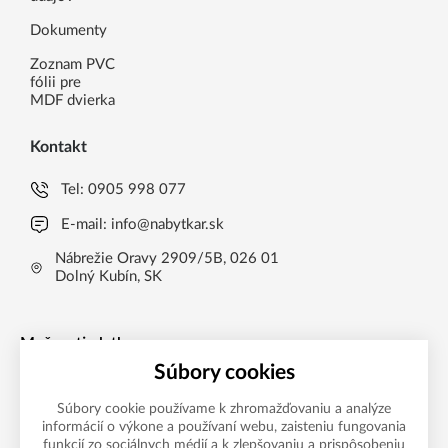
Dokumenty
Zoznam PVC
fólii pre
MDF dvierka
Kontakt
Tel:
0905 998 077
E-mail:
info@nabytkar.sk
Nábrežie Oravy 2909/5B, 026 01
Dolný Kubín, SK
Možnosti platby
Súbory cookies
Súbory cookie používame k zhromažďovaniu a analýze
informácií o výkone a používaní webu, zaisteniu fungovania
funkcií zo sociálnych médií a k zlepšovaniu a prispôsobeniu