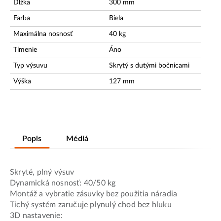
Dĺžka
300
mm
Farba
Biela
Maximálna nosnosť
40
kg
Tlmenie
Áno
Typ výsuvu
Skrytý s dutými bočnicami
Výška
127
mm
Popis
Médiá
Skryté, plný výsuv
Dynamická nosnosť: 40/50 kg
Montáž a vybratie zásuvky bez použitia náradia
Tichý systém zaručuje plynulý chod bez hluku
3D nastavenie: