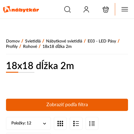
/
/
/
/
Domov
Svietidlá
Nábytkové svietidlá
E03 - LED Pásy
/
/
Profily
Rohové
18x18 dĺžka 2m
18x18 dĺžka 2m
Zobraziť podľa filtra
Položky:
12